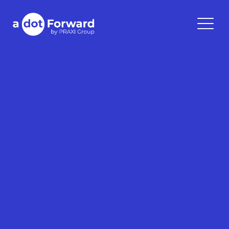
Skip
to
A Dot Forward
content