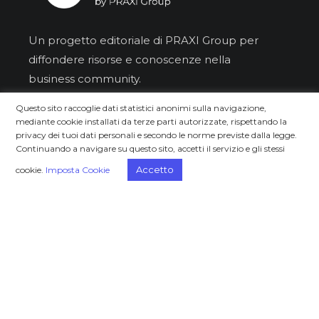
Un progetto editoriale di PRAXI Group per
diffondere risorse e conoscenze nella
business community.
Questo sito raccoglie dati statistici anonimi sulla navigazione,
Iscriviti alla newsletter
mediante cookie installati da terze parti autorizzate, rispettando la
privacy dei tuoi dati personali e secondo le norme previste dalla legge.
Continuando a navigare su questo sito, accetti il servizio e gli stessi
Accetto
cookie.
Imposta Cookie
Dichiaro di aver letto e compreso
l'
informativa clienti
.
Approfondisci
Scopri