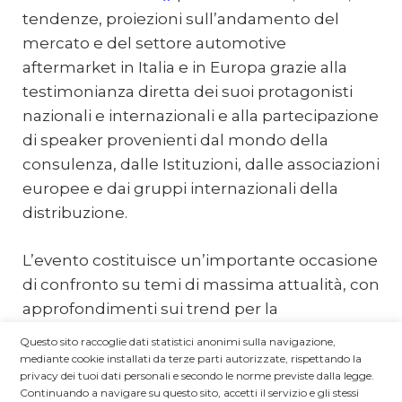
tendenze, proiezioni sull’andamento del
mercato e del settore automotive
aftermarket in Italia e in Europa grazie alla
testimonianza diretta dei suoi protagonisti
nazionali e internazionali e alla partecipazione
di speaker provenienti dal mondo della
consulenza, dalle Istituzioni, dalle associazioni
europee e dai gruppi internazionali della
distribuzione.
L’evento costituisce un’importante occasione
di confronto su temi di massima attualità, con
approfondimenti sui trend per la
distribuzione e sulle correnti tecnologiche e
Questo sito raccoglie dati statistici anonimi sulla navigazione,
normative che stanno disegnando la nuova
mediante cookie installati da terze parti autorizzate, rispettando la
privacy dei tuoi dati personali e secondo le norme previste dalla legge.
mobilità, al fianco degli attori che ne
Continuando a navigare su questo sito, accetti il servizio e gli stessi