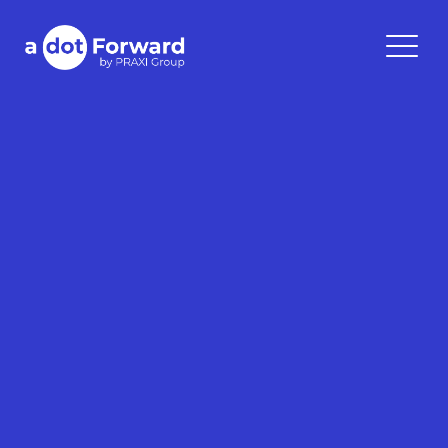
Skip
to
A Dot Forward
content