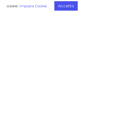
influenzano le dinamiche.
Accetto
cookie.
Imposta Cookie
Il tema globale dell’
impatto della transizione energetica
sulla
filiera automotive, sulla mobilità, sul mercato
interno ed internazionale del post vendita,
sarà al centro di questa edizione.