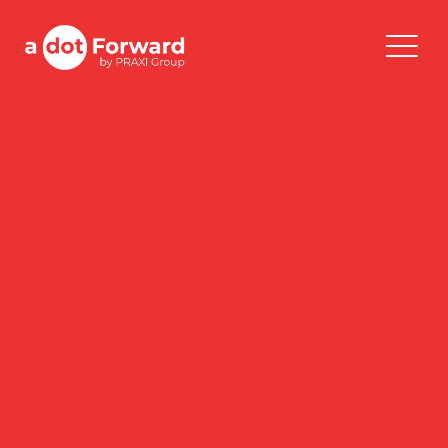
Skip
to
A Dot Forward
content