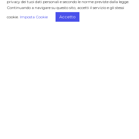
privacy dei tuoi dati personali e secondo le norme previste dalla legge.
Continuando a navigare su questo sito, accetti il servizio e gli stessi
Ottimizzare la gestione dei dati aziendali con
Accetto
cookie.
Imposta Cookie
l’AI generativa
L’integrazione di software di intelligenza
artificiale generativa apre le porte a una
comprensione e interpretazione delle
informazioni con modalità un tempo
impensabili.