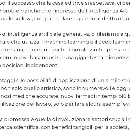
poi il successo che la casa editrice si aspettava, ci p
 problematiche che l’ingresso dell’Intelligenza Artif
turale solleva, con particolare riguardo al diritto d’au
 intelligenza artificiale generativa, ci riferiamo a qu
iciale che utilizza il machine learning e il deep learn
nte umana, contenuti anche complessi che prima non
oblemi nuovi, basandosi su una gigantesca e impres
 decisioni indipendenti.
taggi e le possibilità di applicazione di un simile s
a, non solo quello artistico, sono innumerevoli e ogg
iagnosi mediche accurate, nuovi farmaci in tempi più 
ificazione del lavoro, solo per fare alcuni esempi evi
a promessa è quella di rivoluzionare settori cruciali
icerca scientifica, con benefici tangibili per la società, d