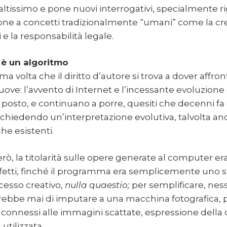
 altissimo e pone nuovi interrogativi, specialmente ri
ione a concetti tradizionalmente “umani” come la crea
ti e la responsabilità legale.
 è un algoritmo
ma volta che il diritto d’autore si trova a dover affro
ve: l’avvento di Internet e l’incessante evoluzione
à posto, e continuano a porre, quesiti che decenni fa
ichiedendo un’interpretazione evolutiva, talvolta anc
he esistenti.
erò, la titolarità sulle opere generate al computer er
effetti, finché il programma era semplicemente uno
cesso creativo,
nulla quaestio;
per semplificare, nes
ebbe mai di imputare a una macchina fotografica, 
itti connessi alle immagini scattate, espressione della 
utilizzata.