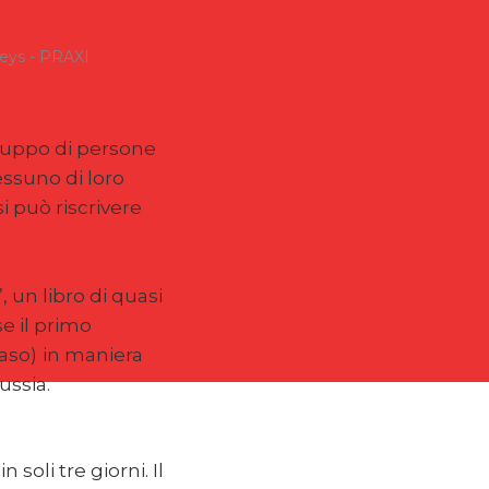
neys - PRAXI
gruppo di persone
essuno di loro
si può riscrivere
”, un libro di quasi
e il primo
aso)
in maniera
ussia.
soli tre giorni. Il