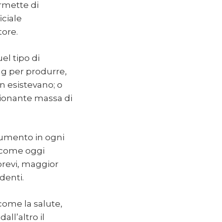
ermette di
iciale
tore.
el tipo di
ing per produrre,
 esistevano; o
sionante massa di
trumento in ogni
i come oggi
brevi, maggior
denti.
 come la salute,
all’altro il