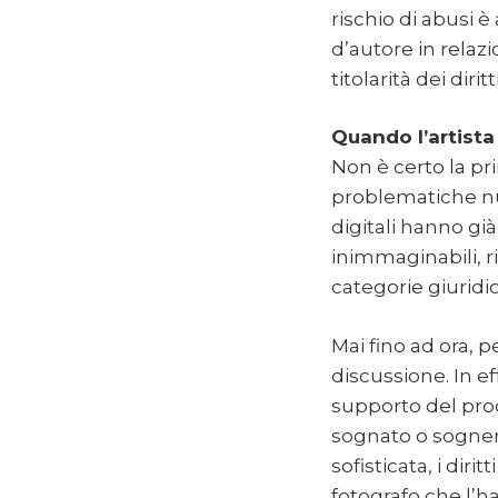
rischio di abusi è
d’autore in relaz
titolarità dei dirit
Quando l’artista
Non è certo la pri
problematiche nuo
digitali hanno gi
inimmaginabili, r
categorie giuridic
Mai fino ad ora, p
discussione. In 
supporto del pro
sognato o sogner
sofisticata, i dir
fotografo che l’ha 