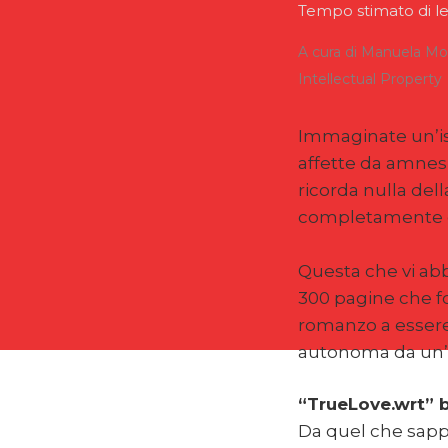
Tempo stimato di let
A cura di Manuela Mo
Intellectual Property
Immaginate un’is
affette da amnesia
ricorda nulla dell
completamente da 
Questa che vi ab
300 pagine che fo
romanzo a essere
autonoma da un’int
“TrueLove.wrt” by
Da quel che sappia