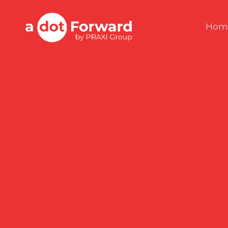
Skip
to
A Dot Forward
Hom
content