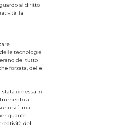
guardo al diritto
tività, la
ntare
 delle tecnologie
 erano del tutto
he forzata, delle
a stata rimessa in
 strumento a
suno si è mai
per quanto
creatività del