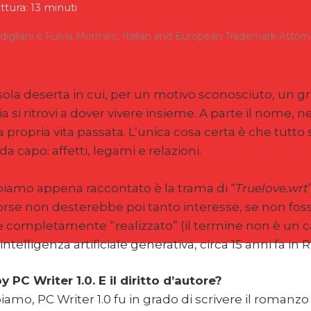
tura: 13 minuti
digliani e Fulvia Mormiro, Italian and European Trademark Attor
ola deserta in cui, per un motivo sconosciuto, un 
 si ritrovi a dover vivere insieme. A parte il nome, n
a propria vita passata. L’unica cosa certa è che tutto 
capo: affetti, legami e relazioni.
biamo appena raccontato è la trama di “
Truelove.wrt
rse non desterebbe poi tanto interesse, se non foss
 completamente “realizzato” (il termine non è un c
elligenza artificiale generativa, circa 15 anni fa in R
 PC Writer 1.0. E il diritto d’autore?
mo, PC Writer 1.0 fu in grado di scrivere il romanzo in 