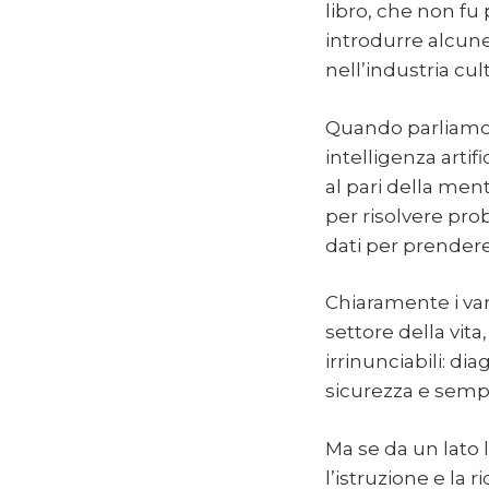
libro, che non fu 
introdurre alcune
nell’industria cul
Quando parliamo di
intelligenza artif
al pari della me
per risolvere pr
dati per prendere
Chiaramente i van
settore della vit
irrinunciabili: d
sicurezza e sempl
Ma se da un lato l
l’istruzione e la r