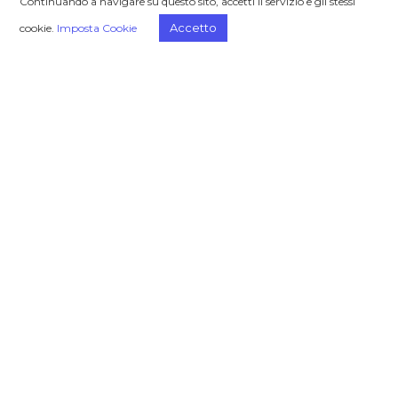
Continuando a navigare su questo sito, accetti il servizio e gli stessi
Home
Chi siamo
Accetto
cookie.
Imposta Cookie
Trends
Il progetto
Focus On
Eventi
Case Studies
Video
Challenge Stories
Privacy
Cookie
PRAXI Group
PRAXI SpA – Organizzazione e Consulenza
PRAXI Intellectual Property SpA
PRAXI Alliance
PRAXI Valuations
Consalia Ltd
Upside Town