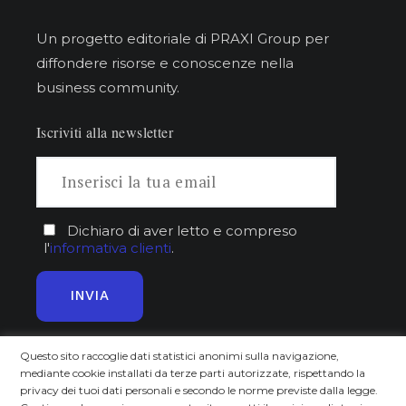
Un progetto editoriale di PRAXI Group per
diffondere risorse e conoscenze nella
business community.
Iscriviti alla newsletter
Dichiaro di aver letto e compreso
l'
informativa clienti
.
Questo sito raccoglie dati statistici anonimi sulla navigazione,
mediante cookie installati da terze parti autorizzate, rispettando la
Approfondisci
Scopri
privacy dei tuoi dati personali e secondo le norme previste dalla legge.