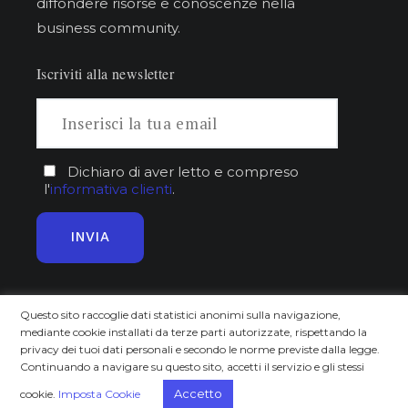
diffondere risorse e conoscenze nella
business community.
Iscriviti alla newsletter
Dichiaro di aver letto e compreso
l'
informativa clienti
.
Questo sito raccoglie dati statistici anonimi sulla navigazione,
Approfondisci
Scopri
mediante cookie installati da terze parti autorizzate, rispettando la
privacy dei tuoi dati personali e secondo le norme previste dalla legge.
Home
Chi siamo
Continuando a navigare su questo sito, accetti il servizio e gli stessi
Trends
Il progetto
Accetto
cookie.
Imposta Cookie