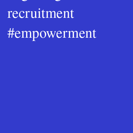
recruitment
#empowerment
Search
for:
SEARCH