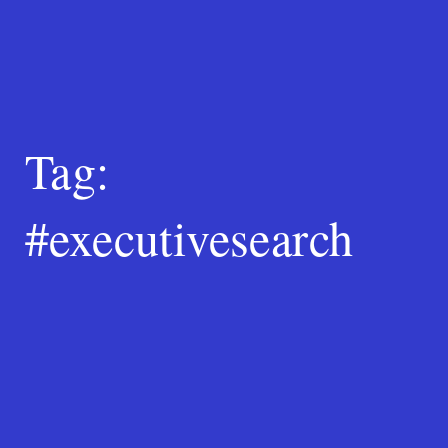
Search
for:
SEARCH
Tag:
#executivesearch