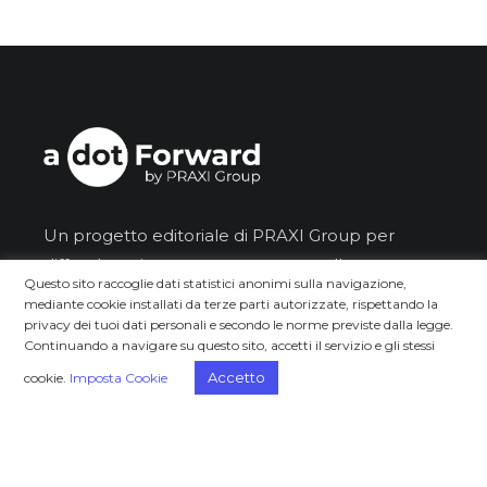
Un progetto editoriale di PRAXI Group per
diffondere risorse e conoscenze nella
Questo sito raccoglie dati statistici anonimi sulla navigazione,
business community.
mediante cookie installati da terze parti autorizzate, rispettando la
privacy dei tuoi dati personali e secondo le norme previste dalla legge.
Iscriviti alla newsletter
Continuando a navigare su questo sito, accetti il servizio e gli stessi
Accetto
cookie.
Imposta Cookie
Dichiaro di aver letto e compreso
l'
informativa clienti
.