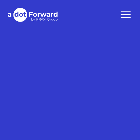
Skip
to
A Dot Forward
content