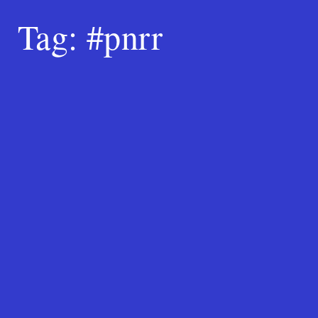
Tag:
#pnrr
Search
for:
SEARCH