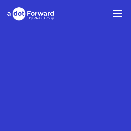
Skip
to
A Dot Forward
content