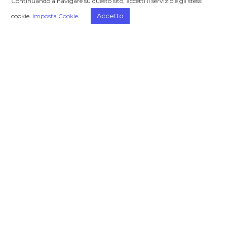
Continuando a navigare su questo sito, accetti il servizio e gli stessi
Home
Chi siamo
Accetto
cookie.
Imposta Cookie
Trends
Il progetto
Focus On
Eventi
Case Studies
Video
Challenge Stories
Privacy
Cookie
PRAXI Group
PRAXI SpA – Organizzazione e Consulenza
PRAXI Intellectual Property SpA
PRAXI Alliance
PRAXI Valuations
Consalia Ltd
Upside Town