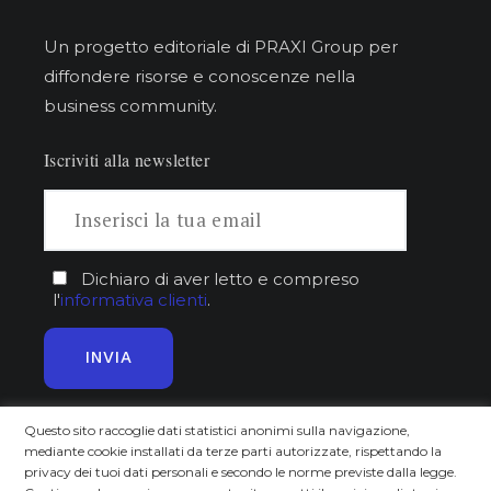
Un progetto editoriale di PRAXI Group per
diffondere risorse e conoscenze nella
business community.
Iscriviti alla newsletter
Dichiaro di aver letto e compreso
l'
informativa clienti
.
Questo sito raccoglie dati statistici anonimi sulla navigazione,
mediante cookie installati da terze parti autorizzate, rispettando la
Approfondisci
Scopri
privacy dei tuoi dati personali e secondo le norme previste dalla legge.