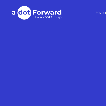
Skip
to
A Dot Forward
Hom
content