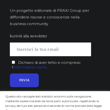
Un progetto editoriale di PRAXI Group per
diffondere risorse e conoscenze nella
business community.
Iscriviti alla newsletter
Dichiaro di aver letto e compreso
l'
informativa clienti
.
Questo sito raccoglie dati statistici anonimi sulla navigazione,
mediante cookie installati da terze parti autorizzate, rispettando la
Approfondisci
Scopri
privacy dei tuoi dati personali e secondo le norme previste dalla legge.