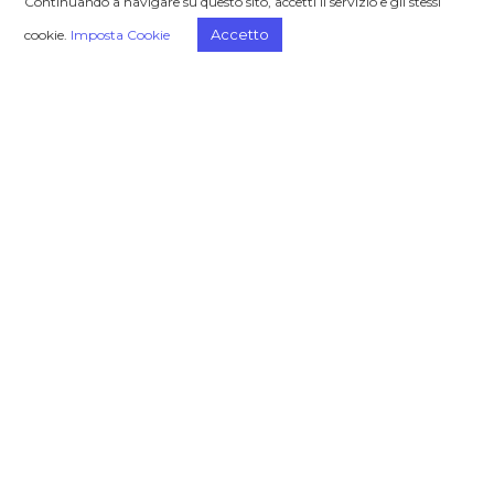
Continuando a navigare su questo sito, accetti il servizio e gli stessi
Home
Chi siamo
Accetto
cookie.
Imposta Cookie
Trends
Il progetto
Focus On
Eventi
Case Studies
Video
Challenge Stories
Privacy
Cookie
PRAXI Group
PRAXI SpA – Organizzazione e Consulenza
PRAXI Intellectual Property SpA
PRAXI Alliance
PRAXI Valuations
Consalia Ltd
Upside Town