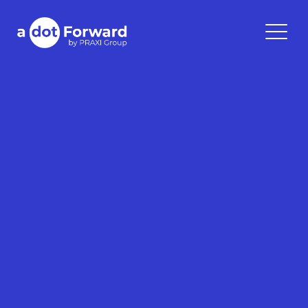
Skip
to
A Dot Forward
content