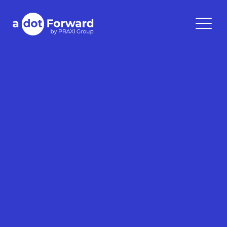
Skip
to
A Dot Forward
content