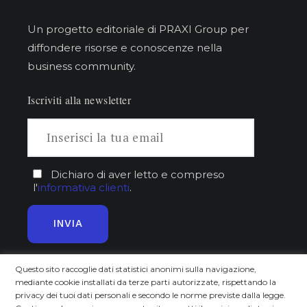
Un progetto editoriale di PRAXI Group per
diffondere risorse e conoscenze nella
business community.
Iscriviti alla newsletter
Dichiaro di aver letto e compreso
l'
informativa clienti
.
Questo sito raccoglie dati statistici anonimi sulla navigazione,
mediante cookie installati da terze parti autorizzate, rispettando la
Approfondisci
Scopri
privacy dei tuoi dati personali e secondo le norme previste dalla legge.