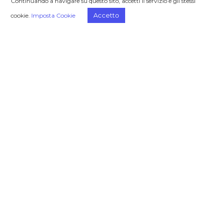
Continuando a navigare su questo sito, accetti il servizio e gli stessi
Home
Chi siamo
Accetto
cookie.
Imposta Cookie
Trends
Il progetto
Focus On
Eventi
Case Studies
Video
Challenge Stories
Privacy
Cookie
PRAXI Group
PRAXI SpA – Organizzazione e Consulenza
PRAXI Intellectual Property SpA
PRAXI Alliance
PRAXI Valuations
Consalia Ltd
Upside Town