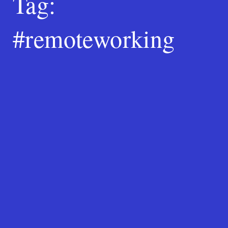
Tag:
#remoteworking
Search
for:
SEARCH