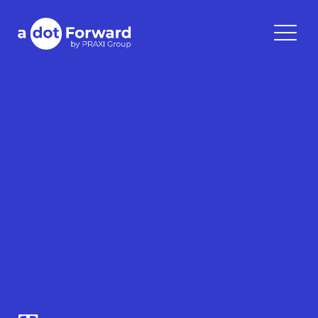
Skip
to
A Dot Forward
content