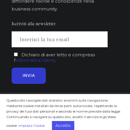
diffondere risorse e conoscenze nella
business community.
Iscriviti alla newsletter
Dichiaro di aver letto e compreso
l'
informativa clienti
.
Questo sito raccoglie dati statistici anonimi sulla navigazione,
Approfondisci
Scopri
mediante cookie installati da terze parti autorizzate, rispettando la
privacy dei tuoi dati personali e secondo le norme previste dalla legge.
Home
Chi siamo
Continuando a navigare su questo sito, accetti il servizio e gli stessi
Trends
Il progetto
Accetto
cookie.
Imposta Cookie