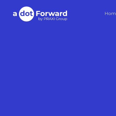
Skip
to
A Dot Forward
Hom
content