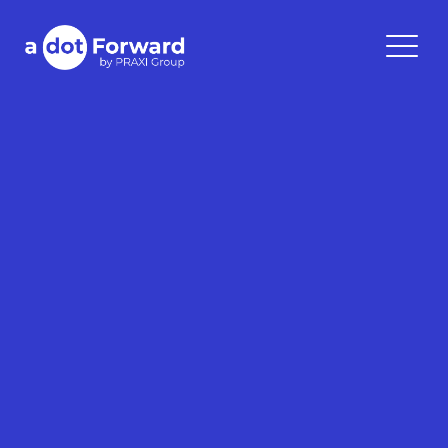
Skip
to
A Dot Forward
content