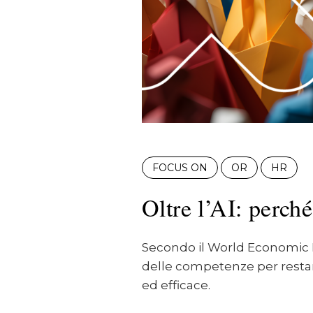
FOCUS ON
OR
HR
Oltre l’AI: perc
Secondo il World Economic F
delle competenze per restare
ed efficace.