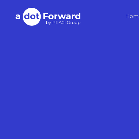
Skip
to
A Dot Forward
Hom
content