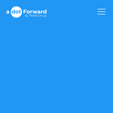
Skip
to
A Dot Forward
content