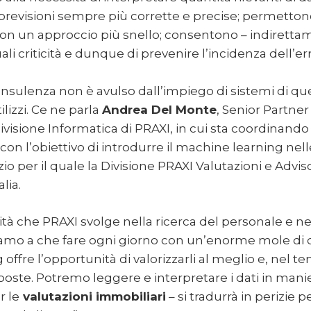
 previsioni sempre più corrette e precise; permettono
on un approccio più snello; consentono – indirettam
li criticità e dunque di prevenire l’incidenza dell’er
nsulenza non è avulso dall’impiego di sistemi di ques
ilizzi. Ce ne parla
Andrea Del Monte
, Senior Partne
ivisione Informatica di PRAXI, in cui sta coordinando
on l’obiettivo di introdurre il machine learning nell
zio per il quale la Divisione PRAXI Valutazioni e Adviso
alia.
tività che PRAXI svolge nella ricerca del personale e ne
amo a che fare ogni giorno con un’enorme mole di dati
ffre l’opportunità di valorizzarli al meglio e, nel te
poste. Potremo leggere e interpretare i dati in manie
r le
valutazioni immobiliari
– si tradurrà in perizie p