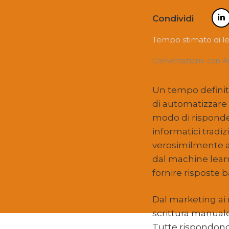
Condividi
Tempo stimato di let
Conversazione con An
Un tempo definito 
di automatizzare
modo di risponder
informatici tradiz
verosimilmente a
dal machine lear
fornire risposte 
Dal marketing ai m
scrittura manual
Tutte rispondono a