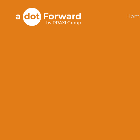
Skip
to
A Dot Forward
Hom
content