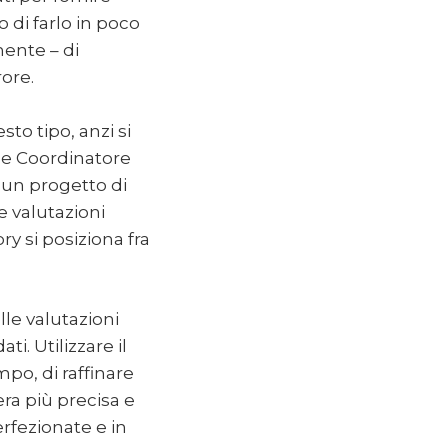
 di farlo in poco
ente – di
rore.
to tipo, anzi si
r e Coordinatore
 un progetto di
e valutazioni
ry si posiziona fra
lle valutazioni
. Utilizzare il
mpo, di raffinare
ra più precisa e
erfezionate e in