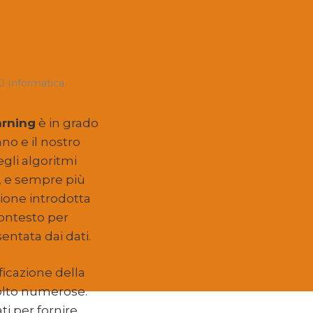
I Informatica
arning
è in grado
o e il nostro
gli algoritmi
Y), e sempre più
ione introdotta
ontesto per
entata dai dati.
ficazione della
molto numerose.
ti per fornire