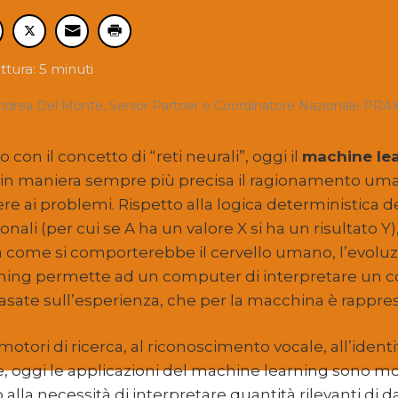
tura: 5 minuti
drea Del Monte, Senior Partner e Coordinatore Nazionale PRAX
con il concetto di “reti neurali”, oggi il
machine le
 in maniera sempre più precisa il ragionamento uman
e ai problemi. Rispetto alla logica deterministica de
ionali (per cui se A ha un valore X si ha un risultato 
 come si comporterebbe il cervello umano, l’evoluz
ning permette ad un computer di interpretare un c
basate sull’esperienza, che per la macchina è rappres
otori di ricerca, al riconoscimento vocale, all’identi
e, oggi le applicazioni del machine learning sono 
lla necessità di interpretare quantità rilevanti di da