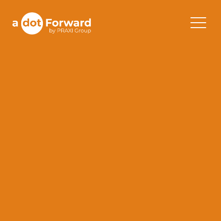
Skip
to
A Dot Forward
content