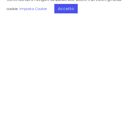
Accetto
cookie.
Imposta Cookie
Un progetto editoriale di PRAXI Group per
diffondere risorse e conoscenze nella
business community.
Iscriviti alla newsletter
Dichiaro di aver letto e compreso
l'
informativa clienti
.
Approfondisci
Scopri