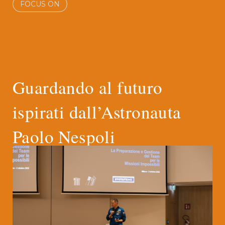
FOCUS ON
Guardando al futuro
ispirati dall’Astronauta
Paolo Nespoli
L’ingegnere aerospaziale e astronauta
Paolo Nespoli è stato ospite d’eccezione
alla Convention per i 55 anni di PRAXI,
che all’inizio di ottobre ha riunito per
due giorni a Milano oltre 300 persone.