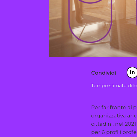
Condividi
Tempo stimato di le
Per far fronte ai
organizzativa anco
cittadini, nel 20
per 6 profili profe