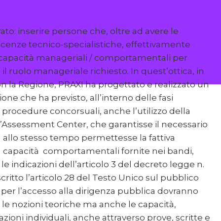
rato: inserire persone che, oltre ad avere le
cenze tecnico-specialistiche, effettivamente
capacità manageriali / comportamentali per
l ruolo manageriale richiesto. In quest’ottica, in
n la Regione, PRAXI ha progettato e realizzato un
one che ha previsto, all’interno delle fasi
le procedure concorsuali, anche l’utilizzo della
’Assessment Center, che garantisse il necessario
 allo stesso tempo permettesse la fattiva
e capacità comportamentali fornite nei bandi,
 indicazioni dell’articolo 3 del decreto legge n.
critto l’articolo 28 del Testo Unico sul pubblico
 per l’accesso alla dirigenza pubblica dovranno
 le nozioni teoriche ma anche le capacità,
azioni individuali, anche attraverso prove, scritte e