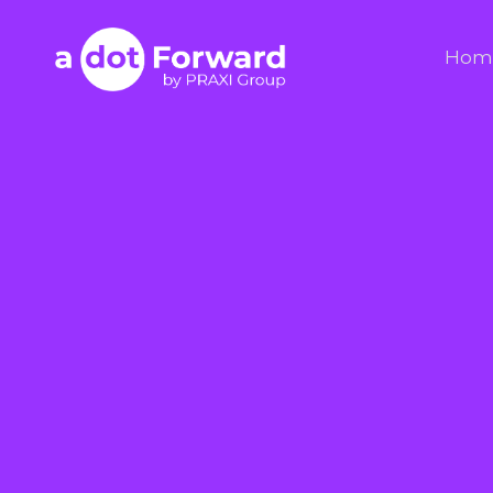
Skip
to
A Dot Forward
Hom
content