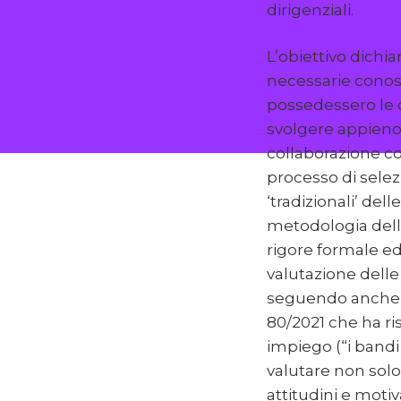
dirigenziali.
L’obiettivo dichia
necessarie conos
possedessero le 
svolgere appieno i
collaborazione co
processo di selezi
‘tradizionali’ del
metodologia dell
rigore formale ed
valutazione dell
seguendo anche le
80/2021 che ha ris
impiego (“i bandi
valutare non solo
attitudini e motiv