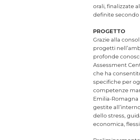
orali, finalizzate
definite secondo 
PROGETTO
Grazie alla conso
progetti nell’amb
profonde conosce
Assessment Cente
che ha consentit
specifiche per ogn
competenze manag
Emilia-Romagna per
gestite all’intern
dello stress, guid
economica, flessib