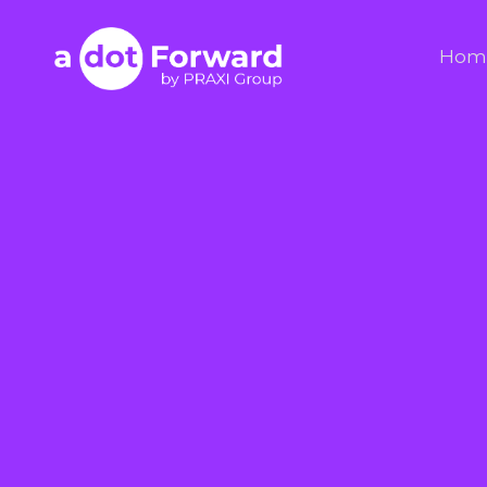
Skip
to
A Dot Forward
Hom
content