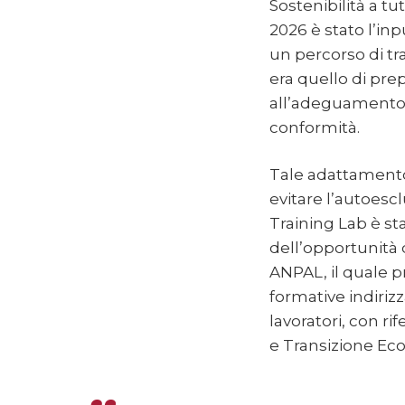
Sostenibilità a tu
2026 è stato l’in
un percorso di tra
era quello di pre
all’adeguamento 
conformità.
Tale adattamento
evitare l’autoescl
Training Lab è st
dell’opportunità
ANPAL, il quale pr
formative indiri
lavoratori, con ri
e Transizione Eco