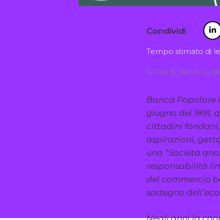
Condividi
Tempo stimato di le
A cura di Marco Giugl
Banca Popolare di
giugno del 1891,
cittadini fondani
aspirazioni, get
una “Società an
responsabilità lim
del commercio ba
sostegno dell’eco
Negli anni la coo