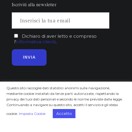
Iscriviti alla newsletter
Dichiaro di aver letto e compreso
l'
informativa clienti
.
Approfondisci
Scopri
Questo sito raccoglie dati statistici anonimi sulla navigazione,
mediante cookie installati da terze parti autorizzate, rispettando la
Home
Chi siamo
privacy dei tuoi dati personali e secondo le norme previste dalla legge.
Trends
Il progetto
Continuando a navigare su questo sito, accetti il servizio e gli stessi
Focus On
Eventi
Accetto
cookie.
Imposta Cookie
Case Studies
Video
Challenge Stories
Privacy