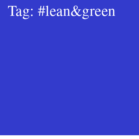
Tag:
#lean&green
Search
for:
SEARCH