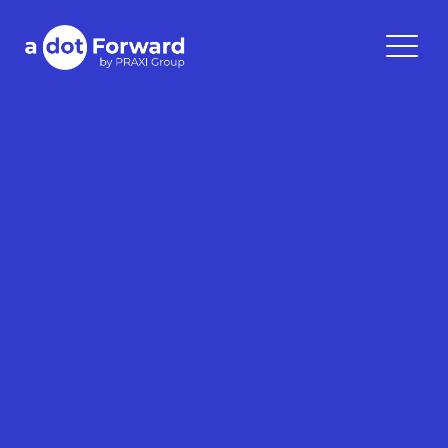
Skip
to
A Dot Forward
content