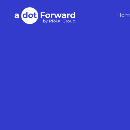
Skip
to
A Dot Forward
Hom
content