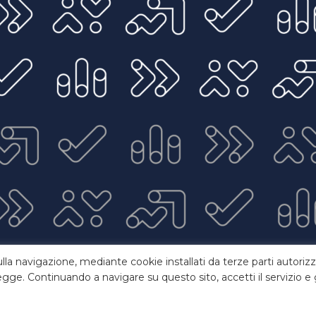
ulla navigazione, mediante cookie installati da terze parti autorizz
gge. Continuando a navigare su questo sito, accetti il servizio e g