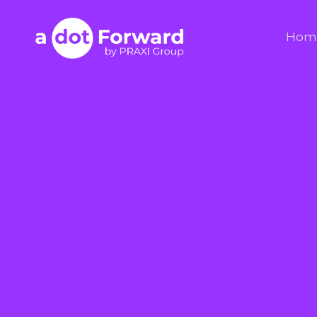
Skip
to
A Dot Forward
Hom
content