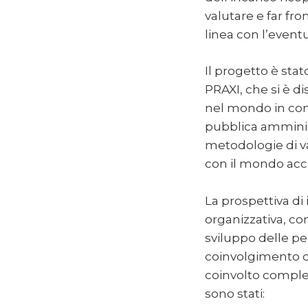
valutare e far fro
linea con l’event
Il progetto è stat
PRAXI, che si è di
nel mondo in conte
pubblica amminist
metodologie di va
con il mondo acca
La prospettiva di
organizzativa, con
sviluppo delle pe
coinvolgimento de
coinvolto compless
sono stati: