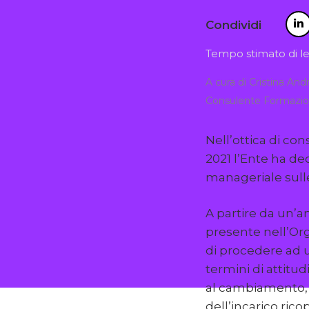
Condividi
Tempo stimato di le
A cura di Cristina An
Consulente Formazio
Nell’ottica di con
2021 l’Ente ha de
manageriale sulle
A partire da un’ana
presente nell’Org
di procedere ad u
termini di attitu
al cambiamento, a
dell’incarico rico