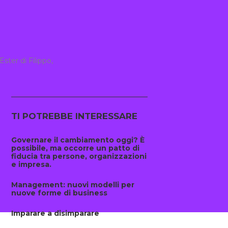
ster di Filippo,
TI POTREBBE INTERESSARE
Governare il cambiamento oggi? È
possibile, ma occorre un patto di
fiducia tra persone, organizzazioni
e impresa.
Management: nuovi modelli per
nuove forme di business
Imparare a disimparare