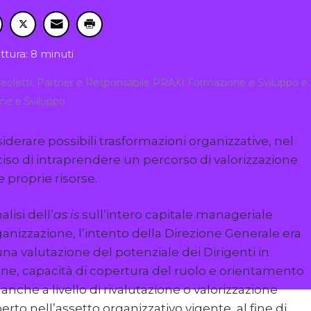
ttura: 8 minuti
dreoletti, Partner e Responsabile PRAXI Formazione e Sviluppo e E
ne e Sviluppo
siderare possibili trasformazioni organizzative, nel
ciso di intraprendere un percorso di valorizzazione
 proprie risorse.
lisi dell’
as is
sull’intero capitale manageriale
anizzazione, l’intento della Direzione Generale era
na valutazione del potenziale dei Dirigenti in
dine, capacità di copertura del ruolo e orientamento
nche a livello di rivalutazione o valorizzazione
perto nell’assetto organizzativo vigente, al fine di