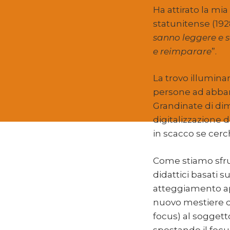
Ha attirato la mia
statunitense (1928
sanno leggere e s
e reimparare
”.
La trovo illumina
persone ad abban
Grandinate di dimi
digitalizzazione 
in scacco se cer
Come stiamo sfru
didattici basati 
atteggiamento ap
nuovo mestiere di
focus) al soggett
spostando il focu