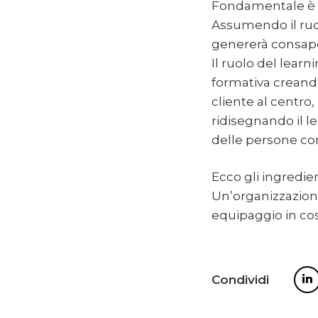
Fondamentale è l
Assumendo il ruol
genererà consape
Il ruolo del lear
formativa creando
cliente al centro,
ridisegnando il l
delle persone c
Ecco gli ingredie
Un’organizzazion
equipaggio in co
Condividi