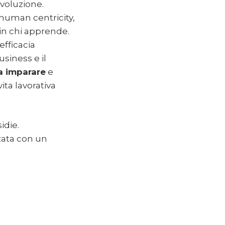
voluzione.
human centricity,
in chi apprende.
efficacia
siness e il
a imparare
e
ta lavorativa
idie.
zata con un