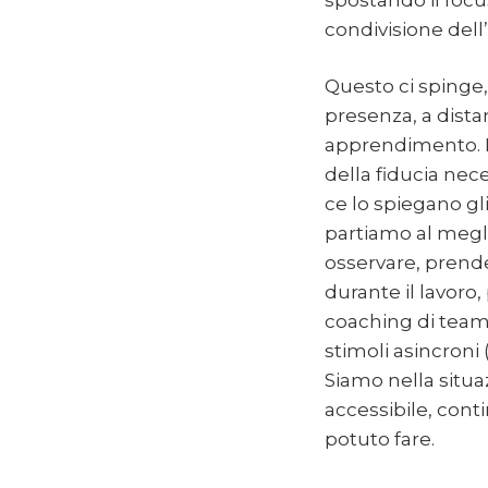
condivisione dell
Questo ci spinge,
presenza, a dist
apprendimento. L
della fiducia nec
ce lo spiegano gl
partiamo al megli
osservare, prende
durante il lavoro,
coaching di team
stimoli asincroni 
Siamo nella situa
accessibile, cont
potuto fare.