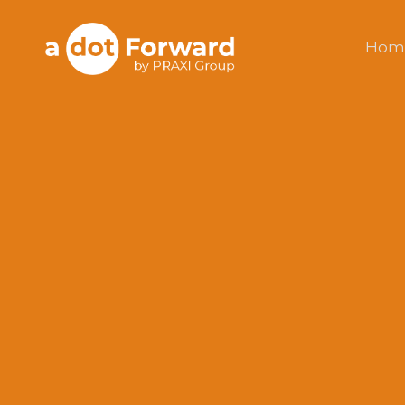
Skip
to
A Dot Forward
Hom
content