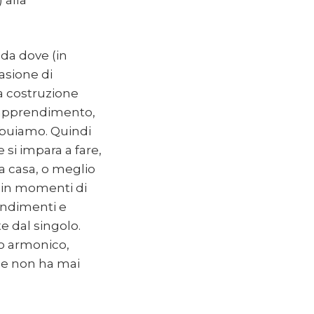
 da dove (in
asione di
a costruzione
l’apprendimento,
ribuiamo. Quindi
si impara a fare,
a casa, o meglio
ne in momenti di
ondimenti e
te dal singolo.
do armonico,
one non ha mai