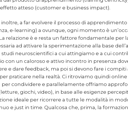
’effetto atteso (customer e business impact).
 inoltre, a far evolvere il processo di apprendimento
anza, e-learning) a ovunque, ogni momento è un’occ
a relazione è e resta un fattore fondamentale per l
essaria ad attivare la sperimentazione alla base del
i studi neuroscientifici a cui attingiamo e a cui cont
o con un caloroso e attivo incontro in presenza dove 
re e dare feedback, ma poi si devono fare i compiti 
 per praticare nella realtà. Ci ritroviamo quindi onli
 per condividere e parallelamente offriamo approf
(letture, giochi, video), in base alle esigenze percepi
zione ideale per ricorrere a tutte le modalità in mo
inuo e just in time. Qualcosa che, prima, la formazi