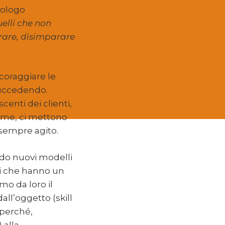
urologo
elli che non
rare, disimparare
ncoraggiare le
succedendo.
centi dei clienti,
rime, ci mettono
sempre agito.
ndo nuovi modelli
ni che hanno un
o da loro il
ll’oggetto (skill
 perché,
 alla