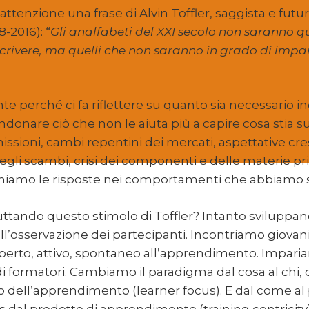
 attenzione una frase di Alvin Toffler, saggista e fut
-2016): “
Gli analfabeti del XXI secolo non saranno qu
crivere, ma quelli che non saranno in grado di impa
nte perché ci fa riflettere su quanto sia necessario i
donare ciò che non le aiuta più a capire cosa stia 
ssioni, cambi repentini dei mercati, aspettative cres
degli scambi, crisi dei componenti e delle materie p
chiamo le risposte nei comportamenti che abbiamo 
ttando questo stimolo di Toffler? Intanto sviluppa
sull’osservazione dei partecipanti. Incontriamo giova
erto, attivo, spontaneo all’apprendimento. Impariam
 formatori. Cambiamo il paradigma dal cosa al chi, da
o dell’apprendimento (learner focus). E dal come al
s dal prodotto di apprendimento (training centricity)