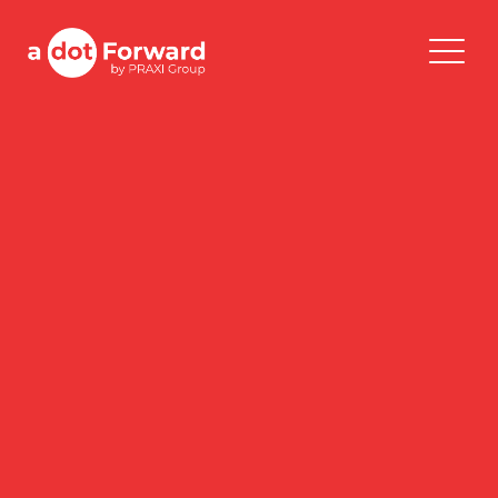
Skip
to
A Dot Forward
content