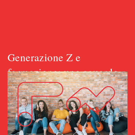
Generazione Z e
formazione: uno sguardo
al mondo Learning &
Development
Nel 2025 il 27% della forza lavoro totale
dei Paesi OCSE sarà composto da