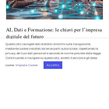
AI, Dati e Formazione: le chiavi per l’impresa
digitale del futuro
Questo sito raccoglie dati statistici anonimi sulla navigazione,
Solo le organizzazioni che sapranno
mediante cookie installati da terze parti autorizzate, rispettando la
coniugare tecnologia e competenze umane
privacy dei tuoi dati personali e secondo le norme previste dalla legge.
Continuando a navigare su questo sito, accetti il servizio e gli stessi
potranno competere con successo in un
panorama sempre più digitale e in continua
Accetto
cookie.
Imposta Cookie
evoluzione.