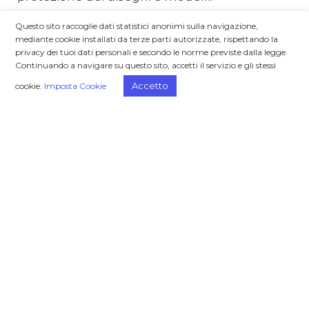
Questo sito raccoglie dati statistici anonimi sulla navigazione,
mediante cookie installati da terze parti autorizzate, rispettando la
privacy dei tuoi dati personali e secondo le norme previste dalla legge.
Continuando a navigare su questo sito, accetti il servizio e gli stessi
Accetto
cookie.
Imposta Cookie
FOCUS ON
IP
La proprietà intellettuale nel Metaverso
Grandi opportunità, ma anche potenziali