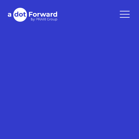
Skip
to
A Dot Forward
content