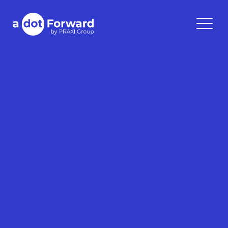
Skip
to
A Dot Forward
content